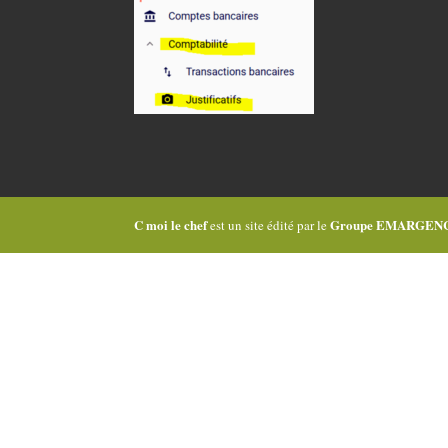
C moi le chef
Groupe EMARGEN
est un site édité par le