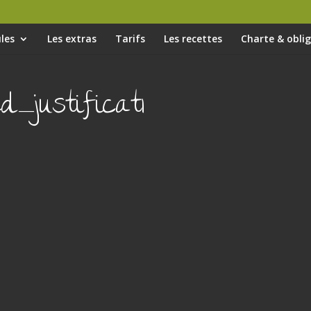
les
Les extras
Tarifs
Les recettes
Charte & obli
_justificat1