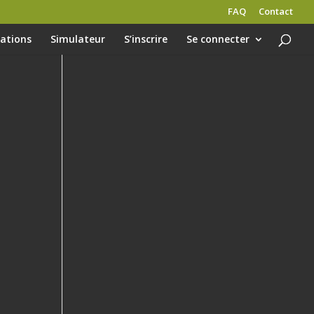
FAQ
Contact
gations
Simulateur
S’inscrire
Se connecter