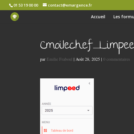
01 53 19 00 00
contact@emargence.fr
Accueil
Les formu
Cmoilechef_Limpeed
par
Emilie Fraboul
|
Août 28, 2025
|
0 commentaires