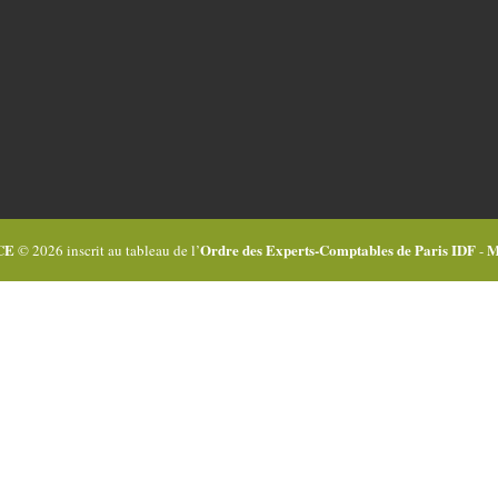
CE
Ordre des Experts-Comptables de Paris IDF
M
© 2026 inscrit au tableau de l’
-