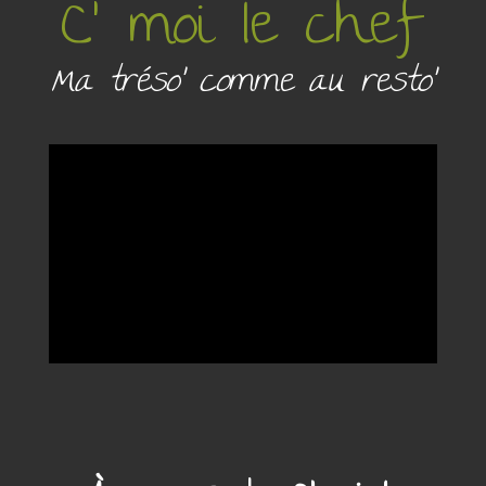
C’ moi le chef
Ma
tréso
’ comme au resto’