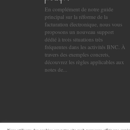
En complément de notre guide
principal sur la réforme de la
facturation électronique, nous vous
proposons un nouveau support
dédié à trois situations très
fréquentes dans les activités BNC. À
travers des exemples concrets,
découvrez les règles applicables aux
notes de...