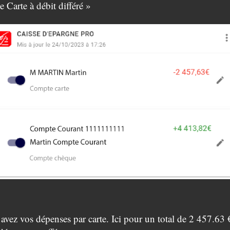
 Carte à débit différé »
 avez vos dépenses par carte. Ici pour un total de 2 457.63 