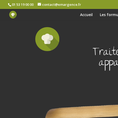
01 53 19 00 00
contact@emargence.fr
Accueil
Les formu
Trait
appa