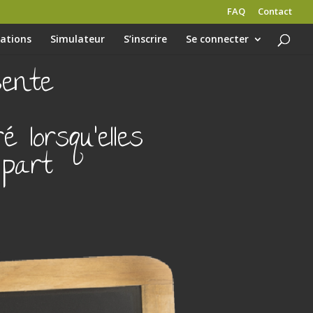
FAQ
Contact
gations
Simulateur
S’inscrire
Se connecter
sente
lorsqu’elles
 part