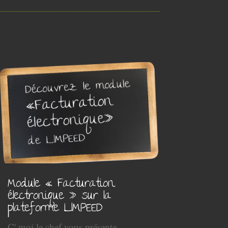
Module « Facturation
électronique » sur la
plateforme LIMPEED
C' moi le chef vous présente