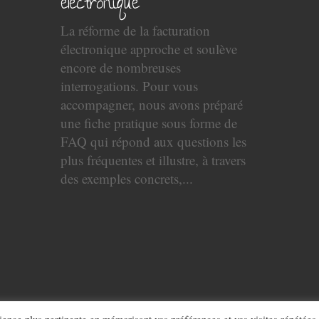
électronique
La réforme de la facturation
électronique approche et soulève
encore de nombreuses
interrogations. Pour vous
accompagner, nous avons préparé
une fiche pratique sous forme de
FAQ qui répond aux questions les
plus fréquentes et illustre, à travers
des exemples concrets,...