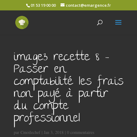
01 53 19 00 00
contact@emargence.fr
image3 recette 8 –
Passer en
comptabilité les frais
non payé à partir
du compte
professionnel
par
Cmoilechef
|
Jan 3, 2018
|
0 commentaires